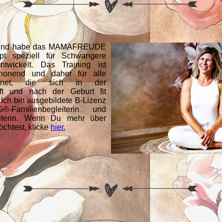
 und habe das MAMAFREUDE
pt speziell für Schwangere
wickelt. Das Training ist
honend und daher für alle
gnet, die sich in der
ft und nach der Geburt fit
 Ich bin ausgebildete B-Lizenz
G®-Familienbegleiterin und
iterin. Wenn Du mehr über
öchtest, klicke
hier.