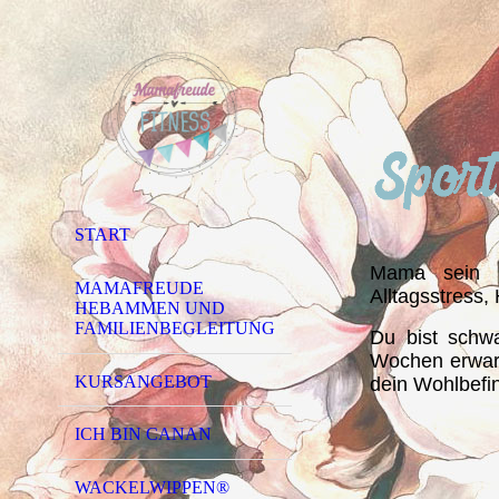
START
Mama sein b
MAMAFREUDE
Alltagsstress
HEBAMMEN UND
FAMILIENBEGLEITUNG
Du bist schw
Wochen erwart
KURSANGEBOT
dein Wohlbefi
ICH BIN CANAN
WACKELWIPPEN®