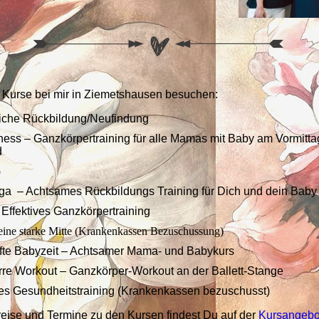
 Kurse bei mir in Ziemetshausen besuchen:
iche Rückbildung/Neufindung
ess – Ganzkörpertraining für alle Mamas mit Baby am Vormitt
d
p
a – Achtsames Rückbildungs Training für Dich und dein Bab
- Effektives Ganzkörpertraining
r eine starke Mitte (Krankenkassen Bezuschussung)
te Babyzeit – Achtsamer Mama- und Babykurs
e Workout – Ganzkörper-Workout an der Ballett-Stange
es Gesundheitstraining (Krankenkassen bezuschusst)
Preise und Termine zu den Kursen findest Du auf der
Kursangebo