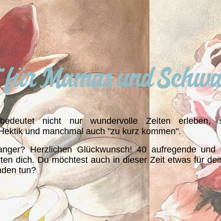
edeutet nicht nur wundervolle Zeiten erleben, 
, Hektik und manchmal auch "zu kurz kommen".
anger? Herzlichen Glückwunsch! 40 aufregende und
en dich. Du möchtest auch in dieser Zeit etwas für dei
nden tun?