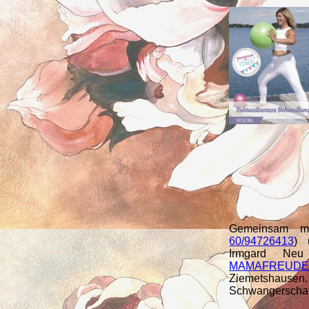
Gemeinsam mi
60/94726413
) 
Irmgard Neu
MAMAFREUDE H
Ziemetshaus
Schwangerschaft