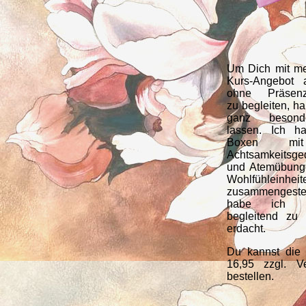
Um Dich mit m
Kurs-Angebot 
ohne Präsenzv
zu begleiten, h
ganz besonde
lassen. Ich h
Boxen m
Achtsamkeitsge
und Atemübung
Wohlfühleinheit
zusammengestel
habe ich 
begleitend zu
erdacht.
Du kannst die
16,95 zzgl. V
bestellen.