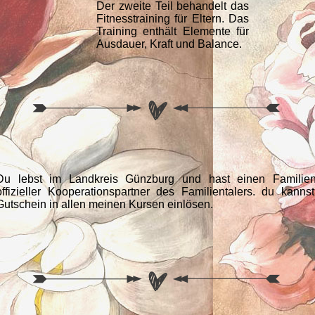
Der zweite Teil behandelt das
Fitnesstraining für Eltern. Das
Training enthält Elemente für
Ausdauer, Kraft und Balance.
Du lebst im Landkreis Günzburg und hast einen Familient
offizieller Kooperationspartner des Familientalers. du kann
Gutschein in allen meinen Kursen einlösen.