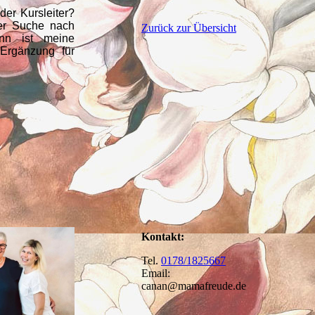
der Kursleiter?
der Suche nach
Zurück zur Übersicht
nn ist meine
 Ergänzung für
Kontakt:
Tel.
0178/1825667
Email:
canan@mamafreude.de