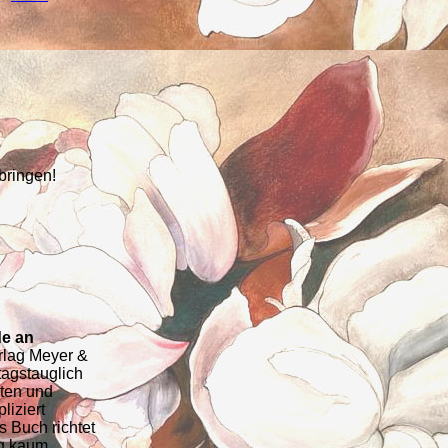
bringen!
de an
rlag Meyer &
tagstauglich
iten und
iziert
s Buch richtet
ng kaum