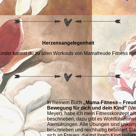
Herzensangelegenheit
inder kannst du zu allen Workouts von Mamafreude Fitness mit
In meinem Buch
„Mama-Fitness – Freu
Bewegung für dich und dein Kind"
(Ve
Meyer), habe ich mein Fitnesskonzept all
beschrieben, dazu gibt es Wohlfühleinhe
Atemübungen. Alle Übungen sind unkompl
beschrieben und reichhaltig bebildert. Da
sich an Frauen, die mit ihrem Kind bisla