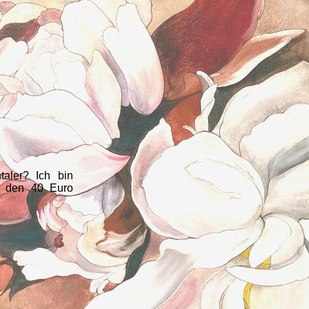
aler? Ich bin
st den 40 Euro