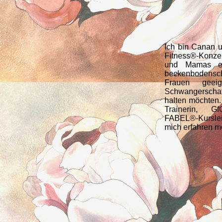
Ich bin Canan
Fitness®-Konze
und Mamas ent
beckenbodensc
Frauen geei
Schwangerscha
halten möchten.
Trainerin, Gf
FABEL®-Kursle
mich erfahren m