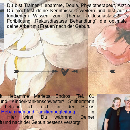
Du bist Trainer, Hebamme, Doula, Physiotherapeut, Arzt o
Du möchtest deine Kenntnisse erweitern und bist auf 
fundiertem Wissen zum Thema Rektusdiastase? Da
Fortbildung „Rektusdiastase Behandlung“ die optimale
deine Arbeit mit Frauen nach der Geburt.
t Hebamme Marietta Endrös (Tel. 01
und Kinderkrankenschwester/ Stillberaterin
 betreue ich dich in der Praxis
ebammen und Familienbegleitung
in
en. Hier wirst Du während Deiner
 und nach der Geburt bestens versorgt!