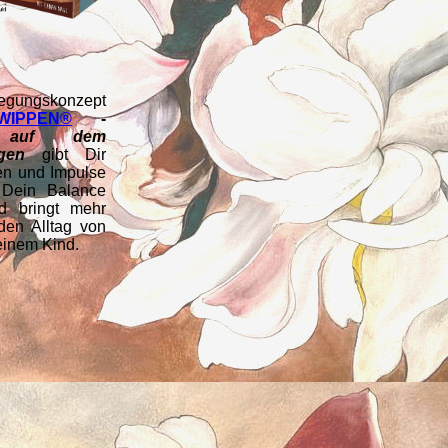
egungskonzept
WIPPEN®
-
 auf dem
gen
gibt Dir
en und Impulse
Dein Balance
d bringt mehr
den Alltag von
einem Kind.