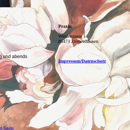
Praxis:
Wiedengasse 14
86473 Ziemetshausen
ag und abends
Impressum
/Datenschutz
y
t-
Seite
.