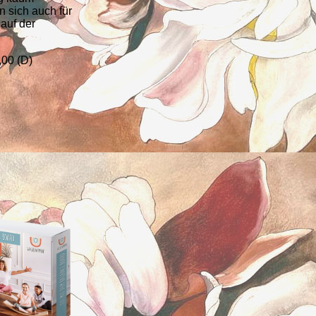
n sich auch für
auf der
00 (D)