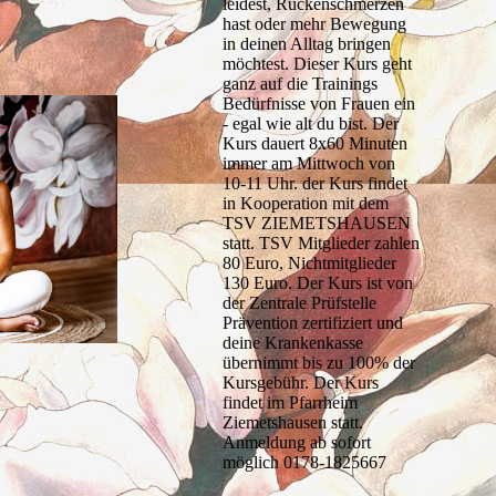
leidest, Rückenschmerzen
hast oder mehr Bewegung
in deinen Alltag bringen
möchtest. Dieser Kurs geht
ganz auf die Trainings
Bedürfnisse von Frauen ein
- egal wie alt du bist. Der
Kurs dauert 8x60 Minuten
immer am Mittwoch von
10-11 Uhr. der Kurs findet
in Kooperation mit dem
TSV ZIEMETSHAUSEN
statt. TSV Mitglieder zahlen
80 Euro, Nichtmitglieder
130 Euro. Der Kurs ist von
der Zentrale Prüfstelle
Prävention zertifiziert und
deine Krankenkasse
übernimmt bis zu 100% der
Kursgebühr. Der Kurs
findet im Pfarrheim
Ziemetshausen statt.
Anmeldung ab sofort
möglich 0178-1825667