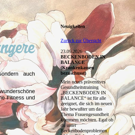
Neuigkeiten
Zurück zur Übersicht
23.09.2026
BECKENBODEN IN
BALANCE
(Krankenkassen
bezuschusst)
sondern auch
Mein neues präventives
Gesundheitstraining
 wunderschöne
„BECKENBODEN IN
ne Fitness und
BALANCE“ ist für alle
geeignet, die sich im neuen
Jahr bewußter um das
Thema Frauengesundheit
kümmern möchten. Egal ob
du unter
Beckenbodenproblemen