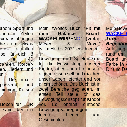
einem Sport und
Mein zweites Buch
"Fit mit
Mein Bew
auch in Zeiten
dem Balance Board:
WACKEL
eranstaltungen
WACKELWIPPEN
®
"
(Verlag
Turne
abe ich mir etwas
Meyer & Meyer)
Regenbo
res einfallen
ist im Herbst 2021 erschienen.
Anleitung
abe für dich 3
rund um 
Bewegung und Spielen sind
it je 40
Board un
für die Entwicklung unserer
danken, Körper-
Farbe in 
Kinder, aber auch für unsere
en, Liedern und
Dir und D
eigene essenziell und machen
en
unser Leben leichter und vor
lt. Die Inhalte
allem schöner. Das Buch ist in
passend und
zwei Bereiche gegliedert. Im
 meinen Kursen
ersten Teil stelle ich das
Bewegungskonzept für Kinder
 Boxen für EUR
vor. Es enthält einfache
ersand bei mir
Bewegungsanregungen,
Ideen, Lieder und
Geschichten.