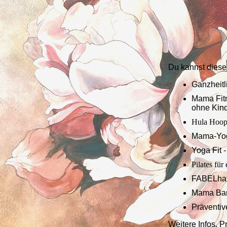
Du kannst diese
Ganzheitl
Mama Fitn
ohne Kin
Hula Hoo
Mama-Yog
Yoga Fit 
Pilates fü
FABELhaf
Mama Barr
Präventiv
Weitere Infos, 