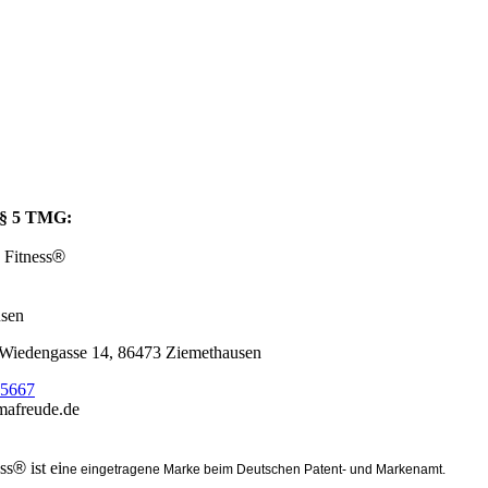
§ 5 TMG:
itness
®
usen
 Wiedengasse 14, 86473 Ziemethausen
25667
mafreude.de
ss
®
ist ei
ne eingetragene Marke beim Deutschen Patent- und Markenamt.