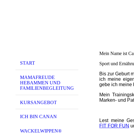
Mein Name ist Can
START
Sport und Ernähru
Bis zur Geburt 
MAMAFREUDE
ich meine eige
HEBAMMEN UND
gebe ich meine 
FAMILIENBEGLEITUNG
Mein Trainings
Marken- und Pate
KURSANGEBOT
ICH BIN CANAN
Lest meine Ge
FIT FOR FU
N
un
WACKELWIPPEN®