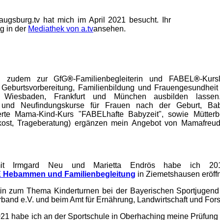
ugsburg.tv hat mich im April 2021 besucht. Ihr
g in der
Mediathek von a.tv
ansehen.
h zudem zur GfG
®
-Familienbegleiterin und FABEL
®
-Kurs
r Geburtsvorbereitung, Familienbildung und Frauengesundhe
 Wiesbaden, Frankfurt und München ausbilden lassen.
, und Neufindungskurse für Frauen nach der Geburt, Ba
ierte Mama-Kind-Kurs "FABELhafte Babyzeit", sowie Mütterbe
kost, Trageberatung) ergänzen mein Angebot von Mamafreu
it Irmgard Neu und Marietta Endrös habe ich 201
ebammen und Familienbegleitung
in Ziemetshausen eröffn
tin zum Thema Kinderturnen bei der Bayerischen Sportjugen
band e.V. und beim Amt für Ernährung, Landwirtschaft und For
1 habe ich an der Sportschule in Oberhaching meine Prüfung f