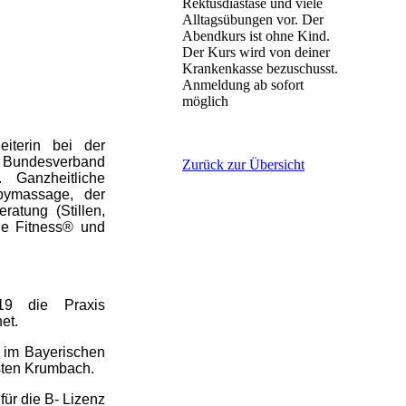
Rektusdiastase und viele
Alltagsübungen vor. Der
Abendkurs ist ohne Kind.
Der Kurs wird von deiner
Krankenkasse bezuschusst.
Anmeldung ab sofort
möglich
leiterin bei der
it Bundesverband
Zurück zur Übersicht
 Ganzheitliche
bymassage, der
ratung (Stillen,
de Fitness® und
9 die Praxis
et.
d im Bayerischen
sten Krumbach.
ür die B- Lizenz