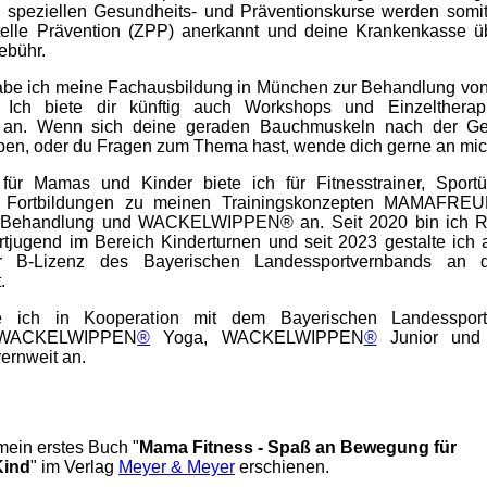
 speziellen Gesundheits- und Präventionskurse werden somit
stelle Prävention (ZPP) anerkannt und deine Krankenkasse ü
ebühr.
abe ich meine Fachausbildung in München zur Behandlung von
. Ich biete dir künftig auch Workshops und Einzelther
e an. Wenn sich deine geraden Bauchmuskeln nach der Geb
en, oder du Fragen zum Thema hast, wende dich gerne an mic
ür Mamas und Kinder biete ich für Fitnesstrainer, Sportü
ch Fortbildungen zu meinen Trainingskonzepten MAMAFR
 Behandlung und WACKELWIPPEN® an. Seit 2020 bin ich Ref
tjugend im Bereich Kinderturnen und seit 2023 gestalte ich a
r B-Lizenz des Bayerischen Landessportvernbands an d
.
 ich in Kooperation mit dem Bayerischen Landesspor
n WACKELWIPPEN
®
Yoga, WACKELWIPPEN
®
Junior und 
ernweit an.
mein erstes Buch "
Mama Fitness - Spaß an Bewegung für
Kind
" im Verlag
Meyer & Meyer
erschienen.