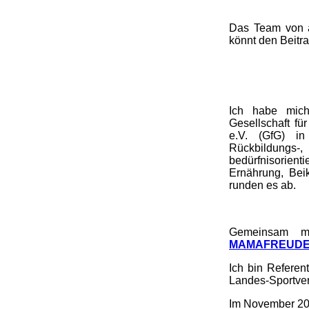
Das Team von a
könnt den Beitra
Ich habe mic
Gesellschaft fü
e.V. (GfG) in
Rückbildungs-
bedürfnisorient
Ernährung, Bei
runden es ab.
Gemeinsam m
MAMAFREUDE H
Ich bin Referen
Landes-Sportver
Im November 202