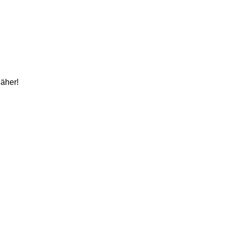
äher!