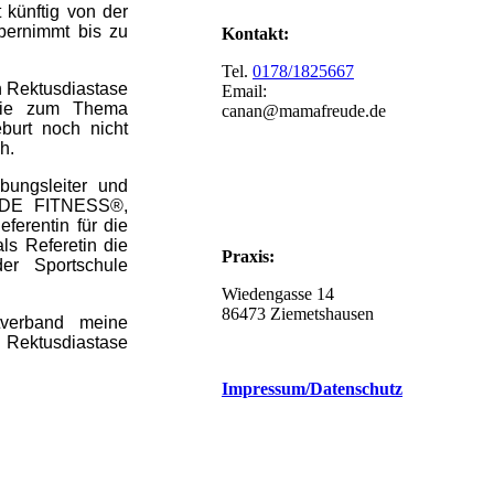
 künftig von der
bernimmt bis zu
Kontakt:
Tel.
0178/1825667
 Rektusdiastase
Email:
apie zum Thema
canan@mamafreude.de
urt noch nicht
h.
bungsleiter und
EUDE FITNESS®,
erentin für die
ls Referetin die
Praxis:
er Sportschule
Wiedengasse 14
86473 Ziemetshausen
tverband meine
Rektusdiastase
Impressum
/Datenschutz