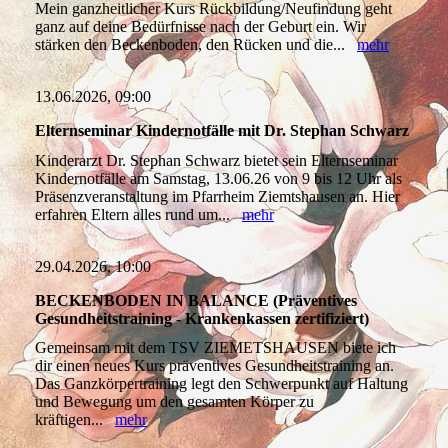
Mein ganzheitlicher Kurs Rückbildung/Neufindung geht
ganz auf deine Bedürfnisse nach der Geburt ein. Wir
stärken den Beckenboden, den Rücken und die...
mehr
13.06.2026, 09:00
Elternseminar Kindernotfälle mit Dr. Stephan Schwarz
Kinderarzt Dr. Stephan Schwarz bietet sein Elternseminar
Kindernotfälle am Samstag, 13.06.26 von 9 bis 12 Uhr als
Präsenzveranstaltung im Pfarrheim Ziemtshausen an. Hier
erfahren Eltern alles rund um...
mehr
29.04.2026, 10:00
BECKENBODEN IN BALANCE (Präventives
Gesundheitstraining - Krankenkassen zertifiziert)
Gemeinsam mit dem TSV ZIEMETSHAUSEN biete ich
dir einen neues Kurs präventives Gesundheitstraining an.
Das Ganzkörpertraining legt den Schwerpunkt auf Haltung
und Bewegung um den gesamten Körper zu
kräftigen...
mehr