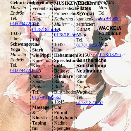
Geburtsvorbereitung
Irmgard
tel.
MUSIKZWERGE
(Rückenfit,
Marietta
Neu
Vereinbarung
(musikalische
Pilates
Endrös
Tel.
Canan
Früherziehung)
& Yoga)
Tel.
0179/4689466
Nagl
Katharina
krankenkassen-
0160/94726413
Tel.
Müller
zertifiziert
WACKELWIPP
0178/1825667
Tel.
Canan
19:00
Fortbildung
0178/1825667
Nagl
Uhr:
Canan
10:00
Tel.
Schwangeren
Nagl
Uhr:
10:00
0178/1825667
Yoga
Tel.
Stark
Uhr:
Marietta
0178/1825667
wie Pippi
Hebammen
19:15Uhr:
Endrös
Kurse für
Sprechstunde
Ganzheitliche
Tel.
Kinder
und
Rückbildung/
0160/94726413
bis 3
Beikost
Neufindung
Jahre
Seminare
(ohne
Sandra
Birgit
Kind)
Prohm
Bode
Canan
Tel.
Birgit.bode@web.de
Nagl
01573/3195663
Tel.
18:45
0178/1825667
Massage
Uhr:
&
Fit mit
Kinesio
Babybauch
Taping
Nadine
für
Spengler