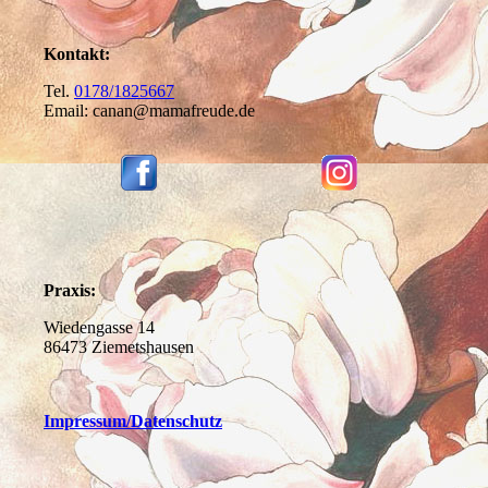
Kontakt:
Tel.
0178/1825667
Email: canan@mamafreude.de
Praxis:
Wiedengasse 14
86473 Ziemetshausen
Impressum
/Datenschutz