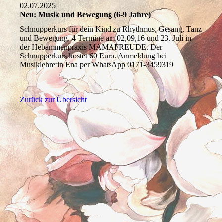
02.07.2025
Neu: Musik und Bewegung (6-9 Jahre)
Schnupperkurs für dein Kind zu Rhythmus, Gesang, Tanz
und Bewegung. 4 Termine am 02,09,16 und 23. Juli in
der Hebammenpraxis MAMAFREUDE. Der
Schnupperkurs kostet 60 Euro. Anmeldung bei
Musiklehrerin Ena per WhatsApp 0171-3459319
Zurück zur Übersicht