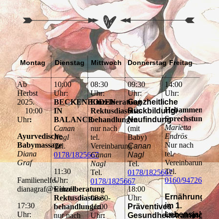
Montag
Dienstag
Mittwoch
Donnerstag
Freitag
Ab
10:00
08:30
09:30
14:00
Herbst
Uhr:
Uhr:
Uhr:
Uhr:
2025.
BECKENBODEN
Einzelberatung
Ganzheitliche
Hebammen
10:00
IN
Rektusdiastase-
Rückbildung/
Sprechstunde
Uhr
:
BALANCE
behandlungen
Neufindung
Marietta
Canan
nur nach
(mit
Ayurvedische
Endrös
Nagl
tel.
Baby)
Babymassage
Nur nach
Tel.
Vereinbarung
Canan
Diana
tel.
0178/1825667
Canan
Nagl
Graf
Vereinbarung
Nagl
Tel.
11:30
Tel.
Tel.
0178/1825667
Familienelfe-
Uhr:
0160/94726413
0178/1825667
dianagraf@web.de
Einzelberatung
18:00
Ernährung
Rektusdiastase-
08:30-
Uhr:
17:30
im 1.
behandlungen
11:00
Präventives
Uhr:
Lebensjahr
nur nach
Uhr
:
Gesundheitstraining