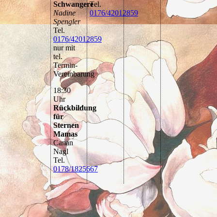
Schwangere
Tel.
Nadine
0176/42012859
Spengler
Tel.
0176/42012859
nur mit
tel.
Termin-
Vereinbarung
18:30
Uhr
Rückbildung
für
Sternen
Mamas
Canan
Nagl
Tel.
0178/1825667