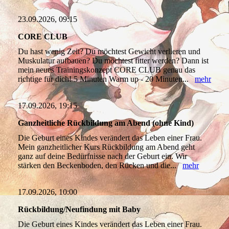
23.09.2026, 09:15
CORE CLUB
Du hast wenig Zeit? Du möchtest Gewicht verlieren und
Muskulatur aufbauen? Du möchtest fitter werden? Dann ist
mein neues Trainingskonzept CORE CLUB genau das
richtige für dich! 5 Minuten Warm up - 20 Minuten...
mehr
17.09.2026, 19:15
Ganzheitliche Rückbildung am Abend (ohne Kind)
Die Geburt eines Kindes verändert das Leben einer Frau.
Mein ganzheitlicher Kurs Rückbildung am Abend geht
ganz auf deine Bedürfnisse nach der Geburt ein. Wir
stärken den Beckenboden, den Rücken und die...
mehr
17.09.2026, 10:00
Rückbildung/Neufindung mit Baby
Die Geburt eines Kindes verändert das Leben einer Frau.