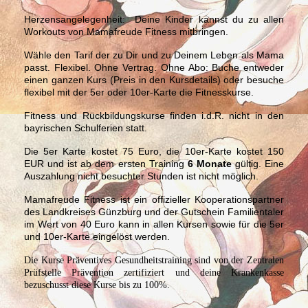
Herzensangelegenheit:
Deine Kinder kannst du zu allen
Workouts von Mamafreude Fitness mitbringen.
Wähle den Tarif der zu Dir und zu Deinem Leben als Mama
passt. Flexibel. Ohne Vertrag. Ohne Abo: Buche entweder
einen ganzen Kurs (Preis in den Kursdetails) oder besuche
flexibel mit der 5er oder 10er-Karte die Fitnesskurse.
Fitness und Rückbildungskurse finden i.d.R. nicht in den
bayrischen Schulferien statt.
Die 5er Karte kostet 75 Euro, die 10er-Karte kostet 150
EUR und ist ab dem ersten Training
6 Monate
gültig. Eine
Auszahlung nicht besuchter Stunden ist nicht möglich.
Mamafreude Fitness ist ein offizieller Kooperationspartner
des Landkreises Günzburg und der Gutschein Familientaler
im Wert von 40 Euro kann in allen Kursen sowie für die 5er
und 10er-Karte eingelöst werden.
Die Kurse Präventives Gesundheitstraining sind von der Zentralen
Prüfstelle Prävention zertifiziert und deine Krankenkasse
bezuschusst diese Kurse bis zu 100%.