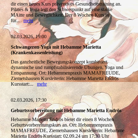
dir einen neues Kurs präventives Gesundheitstraining an.
Pilates & Yoga legt den Schwerpunkt auf eine starke
MAitte und Beweglichkeit. Der 8 Wochen Kurs ist
für...
mehr
02.03.2026, 19:00
Schwangeren-Yoga mit Hebamme Marietta
(Krankenkassenleistung)
Das ganzheitliche Bewegungskonzept kombiniert
dynamische und rumpfstabilisierende Übungen, Yoga und
Entspannung. Ort: Hebammenpraxis MAMAFREUDE,
Ziemetshausen Kursleiterin: Hebamme Marietta Endrös
Kursstart:...
mehr
02.03.2026, 17:30
Geburtsvorbereitung mit Hebamme Marietta Endrös
Hebamme Marietta Endrös bietet dir einen 8 Wochen
Geburtsvorbereitungskurs an. Ort: Hebammenpraxis
MAMAFREUDE, Ziemetshausen Kursleiterin: Hebamme
Marietta Endrös Kursstart: 02.09.24 um 17:30 Uhr