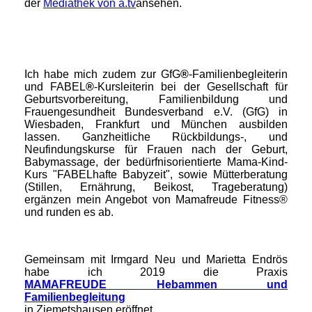
der
Mediathek von a.tv
ansehen.
Ich habe mich zudem zur GfG
®
-Familienbegleiterin
und FABEL
®
-Kursleiterin bei der Gesellschaft für
Geburtsvorbereitung, Familienbildung und
Frauengesundheit Bundesverband e.V. (GfG) in
Wiesbaden, Frankfurt und München ausbilden
lassen. Ganzheitliche Rückbildungs-, und
Neufindungskurse für Frauen nach der Geburt,
Babymassage, der bedürfnisorientierte Mama-Kind-
Kurs "FABELhafte Babyzeit", sowie Mütterberatung
(Stillen, Ernährung, Beikost, Trageberatung)
ergänzen mein Angebot von Mamafreude Fitness®
und runden es ab.
Gemeinsam mit Irmgard Neu und Marietta Endrös
habe ich 2019 die Praxis
MAMAFREUDE Hebammen und
Familienbegleitung
in Ziemetshausen eröffnet.