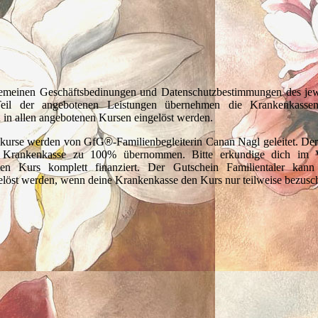
lgemeinen Geschäftsbedinungen und Datenschutzbestimmungen des jewe
eil der angebotenen Leistungen übernehmen die Krankenkasse
n in allen angebotenen Kursen eingelöst werden.
skurse werden von GfG
®
-Familienbegleiterin Canan Nagl geleitet. Der
 Krankenkasse zu 100% übernommen. Bitte erkundige dich im V
en Kurs komplett finanziert. Der Gutschein Familientaler kann 
löst werden, wenn deine Krankenkasse den Kurs nur teilweise bezusch