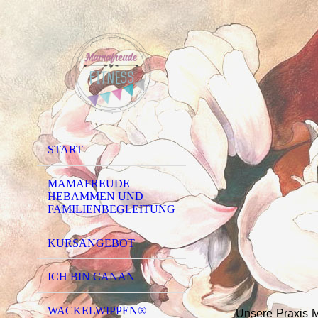
START
MAMAFREUDE
HEBAMMEN UND
FAMILIENBEGLEITUNG
KURSANGEBOT
ICH BIN CANAN
WACKELWIPPEN®
Unsere Praxis