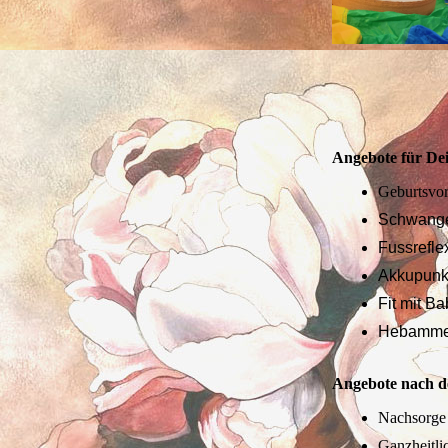
Angebote für De
Geburtsvo
Schwange
Fussrefl
Akkupunk
Fit mit B
Hebamme
Angebote nach d
Nachsorg
Ganzheitli