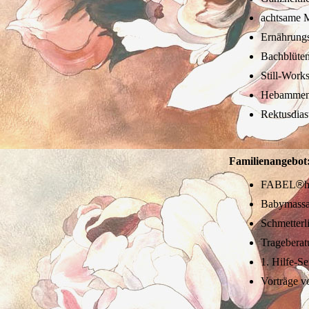
achtsame M
Ernährungs
Bachblüte
Still-Work
Hebammens
Rektusdias
Familienangebot
FABEL
®
h
Babymass
Schmetterl
Trageberat
1. Hilfe-S
Vorträge v