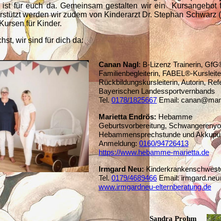
ist für euch da. Gemeinsam gestalten wir ein Kursangebot 
rstützt werden wir zudem von Kinderarzt Dr. Stephan Schwarz (
-Kursen für Kinder.
t, wir sind für dich da:
Canan Nagl
: B-Lizenz Trainerin, GfG
Familienbegleiterin, FABEL®-Kursleite
Rückbildungskursleiterin, Autorin, Ref
Bayerischen Landessportvernbands
Tel.
0178/1825667
Email: canan@mam
Marietta Endrös:
Hebamme
Geburtsvorbereitung, Schwangerenyo
Hebammensprechstunde und Akkupun
Anmeldung:
01
60/94726413
https://www.hebamme-marietta.de
Irmgard Neu:
Kinderkrankenschwester,
Tel.
0179/4689466
Em
ail: irmgard.n
www.irmgardneu-elternberatung.de
Sandra Prohm