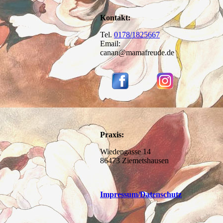
Kontakt:
Tel.
0178/1825667
Email:
canan@mamafreude.de
Praxis:
Wiedengasse 14
86473 Ziemetshausen
Impressum
/Datenschutz