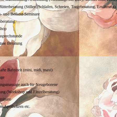
ütterberatung (Stillen, Schlafen, Schreien, Trageberatung, Ernährung)
- und Beikost-Seminare
nberatung
shop
prechstunde
tase Beratung
:
afte Babyzeit (mini, midi, maxi)
age
ingsmassage auch für Neugeborene
ung (Workshop und Einzelberatung)
eminare
on Apothekern etc.