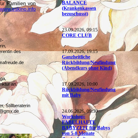
BALANCE
für Familien von
(Krankenkassen
www.eskino.info
bezuschusst)
23.09.2026, 09:15
CORE CLUB
®-
rin,
erentin des
17.09.2026, 19:15
Ganzheitliche
afreude.de
Rückbildung/Neufindung
(Abendkurs ohne Kind)
ga,
ktur an.
17.09.2026, 10:00
Rückbildung/Neufindung
mit Baby
 Stillberaterin
eu@gmx.de
24.06.2026, 09:30
Workshop:
FABELHAFTE
BABYZEIT für Babys
von 5-8 Monate