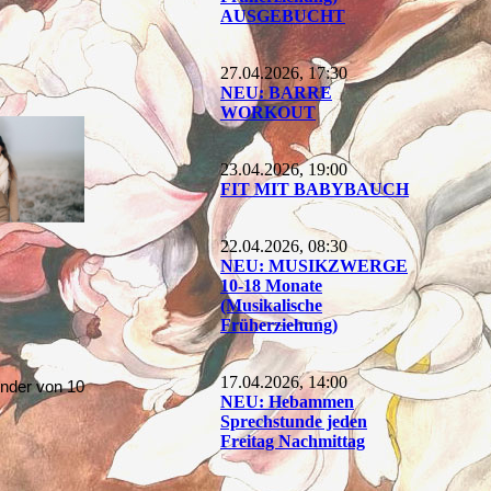
AUSGEBUCHT
27.04.2026, 17:30
NEU: BARRE
WORKOUT
23.04.2026, 19:00
FIT MIT BABYBAUCH
22.04.2026, 08:30
NEU: MUSIKZWERGE
10-18 Monate
(Musikalische
Früherziehung)
17.04.2026, 14:00
inder von 10
NEU: Hebammen
Sprechstunde jeden
Freitag Nachmittag