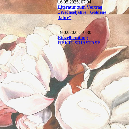
16.05.2025, 07:04
Literatur zum Vortrag
„Wechseljahre - Goldene
Jahre“
19.02.2025, 10:30
Einzelberatung
REKTUSDIASTASE