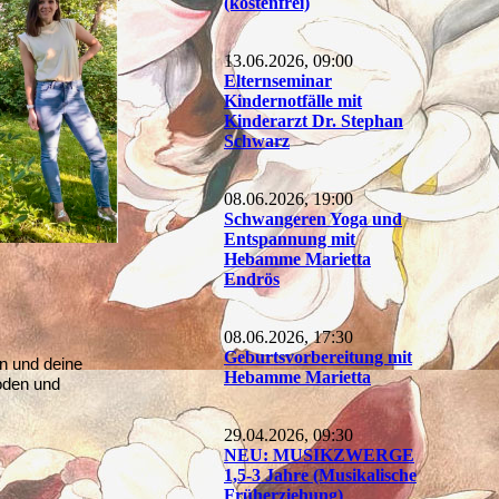
(kostenfrei)
13.06.2026, 09:00
Elternseminar
Kindernotfälle mit
Kinderarzt Dr. Stephan
Schwarz
08.06.2026, 19:00
Schwangeren Yoga und
Entspannung mit
Hebamme Marietta
Endrös
08.06.2026, 17:30
Geburtsvorbereitung mit
n und deine
Hebamme Marietta
boden und
29.04.2026, 09:30
NEU: MUSIKZWERGE
1,5-3 Jahre (Musikalische
Früherziehung)