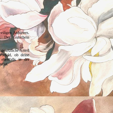
iligen Anbieters.
n. Der Gutschein
 gesetzliche Anteil
orfeld, ob deine
ebenfalls in der
usst.