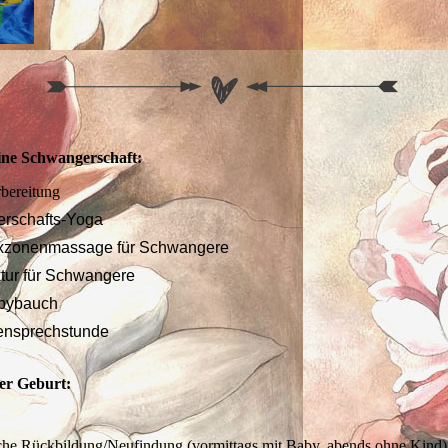
ine Schwangerschaft:
rbereitung
rschafts-Yoga
exzonenmassage für Schwangere
tur für Schwangere
abybauch
nsprechstunde
er Geburt:
e
che Rückbildung/Neufindung (vormittags mit Baby, abends ohne Kind)