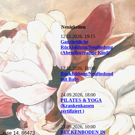
Neuigkeiten
12.11.2026, 19:15
Ganzheitliche
Rückbildung/Neufindung
(Abendkurs ohne Kind)
12.11.2026, 10:00
Rückbildung/Neufindund
mit Baby
24.09.2026, 18:00
PILATES & YOGA
(Krankenkassen
zertifiziert )
23.09.2026, 10:00
BECKENBODEN IN
asse 14, 86473