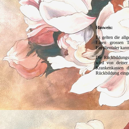
Hinweis:
Es gelten die al
Einen grossen T
Familientaler kan
Die Rückbildung
wird von deiner
Krankenkassen d
Rückbildung einge