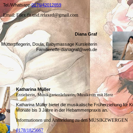
Tel./Whatsapp
0176/42012859
Email: Filex.fit.und.relaxed@gmail.com
Diana Graf
Mütterpflegerin, Doula, Babymassage Kursleiterin
Familienelfe-dianagraf@web.de
Katharina Müller
Erzieherin, Musikgartenlehrerin, Musikerin mit Herz
Katharina Müller bietet die musikalische Früherziehung für K
Monate bis 3 Jahre in der Hebammenpraxis an.
Informationen und Anmeldung zu den MUSIKZWERGEN
0178/1825667