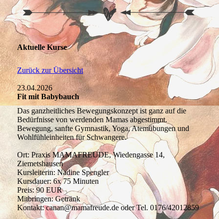
Aktuelle Kurse
Zurück zur Übersicht
23.04.2026
Fit mit Babybauch
Das ganzheitliches Bewegungskonzept ist ganz auf die
Bedürfnisse von werdenden Mamas abgestimmt.
Bewegung, sanfte Gymnastik, Yoga, Atemübungen und
Wohlfühleinheiten für Schwangere.
Ort: Praxis MAMAFREUDE, Wiedengasse 14,
Ziemetshausen
Kursleiterin: Nadine Spengler
Kursdauer: 6x 75 Minuten
Preis: 90 EUR
Mitbringen: Getränk
Kontakt: canan@mamafreude.de oder Tel. 0176/42012859