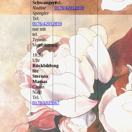
Schwangere
Tel.
Nadine
0176/42012859
Spengler
Tel.
0176/42012859
nur mit
tel.
Termin-
Vereinbarung
18:30
Uhr
Rückbildung
für
Sternen
Mamas
Canan
Nagl
Tel.
0178/1825667