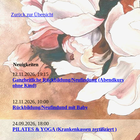
Zurück zur Übersicht
Neuigkeiten
12.11.2026, 19:15
Ganzheitliche Rückbildung/Neufindung (Abendkurs
ohne Kind)
12.11.2026, 10:00
Rückbildung/Neufindund mit Baby
24.09.2026, 18:00
PILATES & YOGA (Krankenkassen zertifiziert )