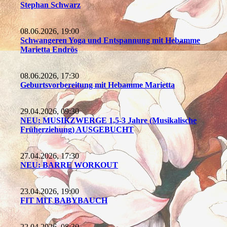
Stephan Schwarz
08.06.2026, 19:00
Schwangeren Yoga und Entspannung mit Hebamme
Marietta Endrös
08.06.2026, 17:30
Geburtsvorbereitung mit Hebamme Marietta
29.04.2026, 09:30
NEU: MUSIKZWERGE 1,5-3 Jahre (Musikalische
Früherziehung) AUSGEBUCHT
27.04.2026, 17:30
NEU: BARRE WORKOUT
23.04.2026, 19:00
FIT MIT BABYBAUCH
22.04.2026, 08:30