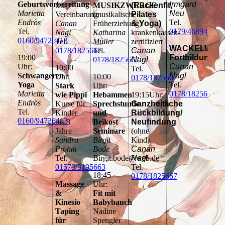
Geburtsvorbereitung
Irmgard
tel.
MUSIKZWERGE
(Rückenfit,
Marietta
Neu
Vereinbarung
(musikalische
Pilates
Endrös
Tel.
Canan
Früherziehung)
& Yoga)
Tel.
0179/4689466
Nagl
Katharina
krankenkassen-
0160/94726413
Tel.
Müller
zertifiziert
WACKELWIPP
0178/1825667
Tel.
Canan
19:00
Fortbildung
0178/1825667
Nagl
Uhr:
Canan
10:00
Tel.
Schwangeren
Nagl
Uhr:
10:00
0178/1825667
Yoga
Tel.
Stark
Uhr:
Marietta
0178/1825667
wie Pippi
Hebammen
19:15Uhr:
Endrös
Kurse für
Sprechstunde
Ganzheitliche
Tel.
Kinder
und
Rückbildung/
0160/94726413
bis 3
Beikost
Neufindung
Jahre
Seminare
(ohne
Sandra
Birgit
Kind)
Prohm
Bode
Canan
Tel.
Birgit.bode@web.de
Nagl
01573/3195663
Tel.
18:45
0178/1825667
Massage
Uhr:
&
Fit mit
Kinesio
Babybauch
Taping
Nadine
für
Spengler