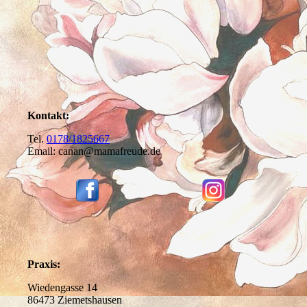
Kontakt:
Tel.
0178/1825667
Email: canan@mamafreude.de
Praxis:
Wiedengasse 14
86473 Ziemetshausen