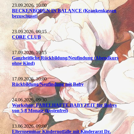
23.09.2026, 10:00
BECKENBODEN IN BALANCE (Krankenkassen
bezuschusst)
23.09.2026, 09:15
CORE CLUB
17.09.2026, 19:15
Ganzheitliche Rückbildung/Neufindung (Abendkurs
ohne Kind)
17.09.2026, 10:00
Rückbildung/Neufindung mit Baby
24.06.2026, 09:30
Workshop: FABELHAFTE BABYZEIT für Babys
von 5-8 Monate (kostenfrei)
13.06.2026, 09:00
Elternseminar Kindernotfälle mit Kinderarzt Dr.