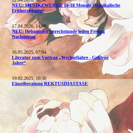
NEU: MUSIKZWERGE 10-18 Monate (Musikalische
Früherziehung)
17.04.2026, 14:00
NEU: Hebammen Sprechstunde jeden Freitag
Nachmittag
16.05.2025, 07:04
Literatur zum Vortrag „Wechseljahre - Goldene
Jahre“
19.02.2025, 10:30
Einzelberatung REKTUSDIASTASE