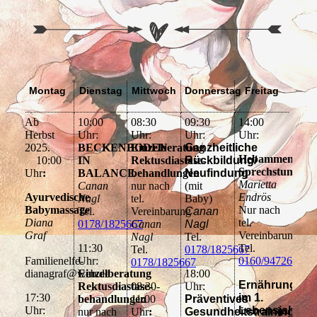
Montag
Dienstag
Mittwoch
Donnerstag
Freitag
Ab
10:00
08:30
09:30
14:00
Herbst
Uhr:
Uhr:
Uhr:
Uhr:
2025.
BECKENBODEN
Einzelberatung
Ganzheitliche
Hebammen
10:00
IN
Rektusdiastase-
Rückbildung/
Sprechstunde
Uhr
:
BALANCE
behandlungen
Neufindung
Marietta
Canan
nur nach
(mit
Ayurvedische
Endrös
Nagl
tel.
Baby)
Babymassage
Nur nach
Tel.
Vereinbarung
Canan
Diana
tel.
0178/1825667
Canan
Nagl
Graf
Vereinbarung
Nagl
Tel.
11:30
Tel.
Tel.
0178/1825667
Familienelfe-
Uhr:
0160/94726413
0178/1825667
dianagraf@web.de
Einzelberatung
18:00
Ernährung
Rektusdiastase-
08:30-
Uhr:
17:30
im 1.
behandlungen
11:00
Präventives
Uhr:
Lebensjahr
nur nach
Uhr
:
Gesundheitstraining